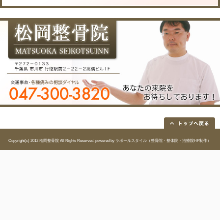
院へのアクセス
〒２７２－０１３３ 千葉
所在地
駅前２－２２－２高橋ビ
電話番
047-300-3820
号
FAX
047-300-3821