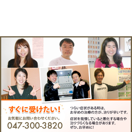
«
癒し。市川市で夜１２
山登り
時まで交通事故、むち打
で夜
ちの治療をしていま
故、む
す。
|
コメントはまだありません