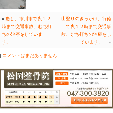
無い所は、足を、斜面に刺し、指先を
て登った。（怖いよー。怖いよー。）
なんとか無事に登りきることが、出来
降りは、気をつけながら、お尻で、滑
たまに、木にぶっかったり、止まれず
た。
なんとか、無事に下山出来て良かった
次回の５月の連休の山登りは、今回の
ら、大丈夫かな？と思っている。