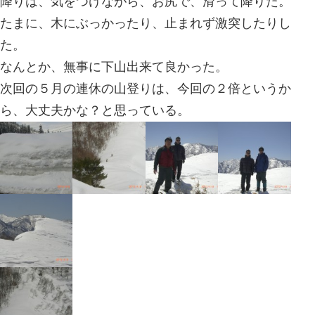
まさか、まさかの現地に着いての、山
せっかく、来たので、もうどこの山で
ということで、山探し、
いろいろ探したが、見つからず、以前
登る事になった。
登山口は、雪に埋もれて、道も分らな
登りかたは、登山口の辺りから、直登
上に向けてまっすぐ、まっすぐ登った
急登だったので、落ちたら滑って下ま
ので、木がある所は、まだよかったが