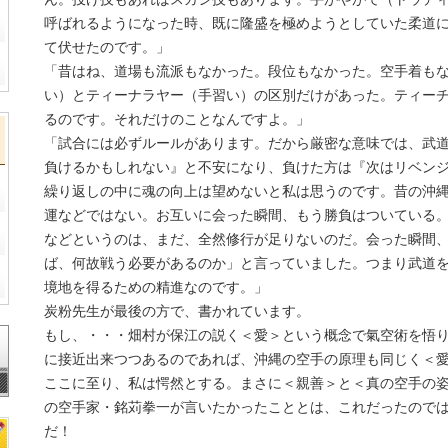
呼ばれるようになった時、既に隆盛を極めようとしていた柔道
て伏せたのです。」
「昔はね、道場も流派もなかった。段位もなかった。空手着も
い）とティーナラヤー（手習い）の区別だけがあった。ティー
るのです。それだけのことなんですよ。」
「試合には必ずルールがあります。だから厳密な意味では、武
負けるかもしれない』と不安になり、負けた方は『次はリベン
繰り返しの中に魂の向上は望めないと私は思うのです。昔の沖
運などではない。お互いに会った瞬間、もう勝負はついている
などというのは、まだ、全然修行が足りないのだ。会った瞬間
ば、何故戦う必要があるのか」と言っていました。つまり武道
境地を得るための精進なのです。」
炭粉先生が最後の方で、書かれています。
もし、・・・畑村が保江の説く＜愛＞という概念で氣空術を悟
に接近出来つつあるのであれば、沖縄の空手の原理も同じく＜
ここに至り、私は愕然とする。まさに＜親善＞と＜真の空手の
の空手家・銘苅拳一が言いたかったこととは、これだったので
だ！