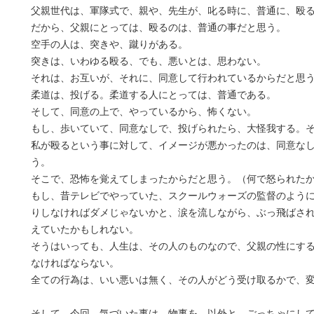
父親世代は、軍隊式で、親や、先生が、叱る時に、普通に、殴
だから、父親にとっては、殴るのは、普通の事だと思う。
空手の人は、突きや、蹴りがある。
突きは、いわゆる殴る、でも、悪いとは、思わない。
それは、お互いが、それに、同意して行われているからだと思
柔道は、投げる。柔道する人にとっては、普通である。
そして、同意の上で、やっているから、怖くない。
もし、歩いていて、同意なしで、投げられたら、大怪我する。
私が殴るという事に対して、イメージが悪かったのは、同意な
う。
そこで、恐怖を覚えてしまったからだと思う。（何で怒られた
もし、昔テレビでやっていた、スクールウォーズの監督のよう
りしなければダメじゃないかと、涙を流しながら、ぶっ飛ばさ
えていたかもしれない。
そうはいっても、人生は、その人のものなので、父親の性にす
なければならない。
全ての行為は、いい悪いは無く、その人がどう受け取るかで、
そして、今回、気づいた事は、物事を、以外と、ごっちゃにし