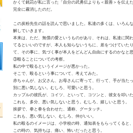
かくて銘苅が私に言った「自分の武勇伝よりも＜親善＞を伝え
完全に霧消したのだ。
この炭粉先生の話を読んで思いました。私達の多くは、いろん
解していきます。
本来は、ただ、無償の愛というものがあり、それは、私達に関
てるといいのですが、本人も知らないうちに、差をつけていた
て、その事に、気づく事が本人をどんどん自由にするのかなと
③殴ることについての考察。
私の中で殴るというイメージが悪かった。
そこで、殴るという事について、考えてみた。
赤ちゃんが、お父さん、お母さんに寄って、行って、手が当た
別に悪い気しない。むしろ、可愛いと思う。
カップルの彼氏が、コイツ、といって、コツンと、彼女を叩い
これも、多分、悪い気しないと思う。むしろ、嬉しいと思う。
挨拶で、拳と拳を合わせた、通称、グータッチ。
声
これも、悪い気しない、むしろ、仲がいい。
私の殴るのイメージは、小学校の時、通知表をもらってくると
この時の、気持ちは、痛い、怖いだったと思う。