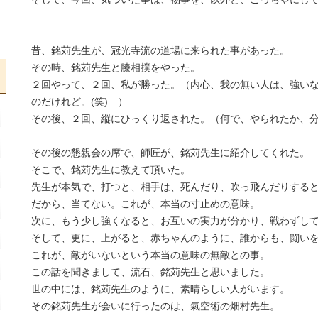
昔、銘苅先生が、冠光寺流の道場に来られた事があった。
その時、銘苅先生と膝相撲をやった。
２回やって、２回、私が勝った。（内心、我の無い人は、強い
のだけれど。(笑) ）
その後、２回、縦にひっくり返された。（何で、やられたか、
その後の懇親会の席で、師匠が、銘苅先生に紹介してくれた。
そこで、銘苅先生に教えて頂いた。
先生が本気で、打つと、相手は、死んだり、吹っ飛んだりする
だから、当てない。これが、本当の寸止めの意味。
次に、もう少し強くなると、お互いの実力が分かり、戦わずし
そして、更に、上がると、赤ちゃんのように、誰からも、闘い
これが、敵がいないという本当の意味の無敵との事。
この話を聞きまして、流石、銘苅先生と思いました。
世の中には、銘苅先生のように、素晴らしい人がいます。
その銘苅先生が会いに行ったのは、氣空術の畑村先生。