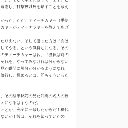
に遠慮し、打撃技以外を晒すことを敢え
なかった。ただ、ティーチカヤー（手使
チカヤーがティーナラヤーを教えてあげ
道たりえない。そして勝った方は『次は
ジしてやる』という気持ちになる。その
縄のティーチカヤーはね、『勝負は時の
。それを、やってみなければ分からない
、見た瞬間に勝敗が分かるようになれ
を修行し、極めるとは、即ちそういった
り、その結果銘苅の見た沖縄の名人の技
愛＞になるはずなのだ。
姿＞とが、完全に一致したからだ！稀代
はないか！彼は、それを知っていたの