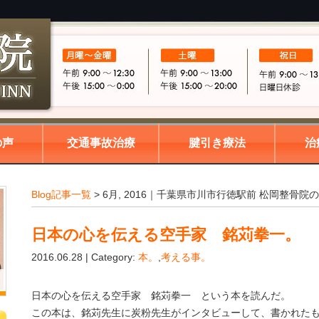
の声
交通事故治療
腱引き療法
治
Blog記事一覧
> 6月, 2016｜千葉県市川市行徳駅前 松岡整骨院
日本の心を伝える空手家 銘苅拳一。
2016.06.28 | Category:
本。
,
考える事。
日本の心を伝える空手家 銘苅拳一 という本を読んだ。
この本は、銘苅先生に炭粉先生がインタビューして、書かれた