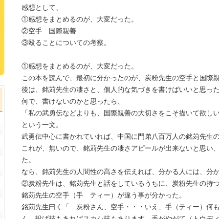
感想として、
①感想をまとめるのが、大変だった。
②空手 国際親善
③殴ることについての考察。
①感想をまとめるのが、大変だった。
この本を読んで、最初に分かったのが、炭粉先生の空手と国際
後は、銘苅先生の凄さと、個人的な気づきを書けばいいと思っ
何で、書けないのかと思ったら、
「私の武勇伝などよりも、国際親善の大切さをこそ描いて欲し
という一文。
武勇伝中心に書かれていれば、中国に門弟八百万人の銘苅先生
これが、無いので、銘苅先生の凄さアピールが出来ないと思い
た。
なら、銘苅先生の人間性の高さを伝えれば、分かる人には、分
②炭粉先生は、銘苅先生と話をしているうちに、炭粉先生の持
銘苅先生の空手（手 ティー）が違う事が分かった。
銘苅先生曰く「 炭粉さん、空手・・・いえ、手（ティー）何
ん。投げ技もあればスカシ技もあります。手がやがて（トウデ