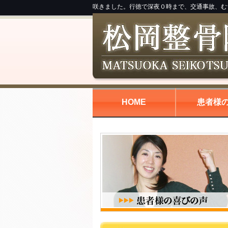
咲きました。行徳で深夜０時まで、交通事故、む
HOME
患者様