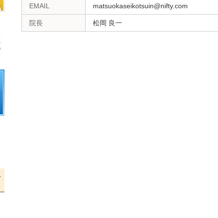
EMAIL
matsuokaseikotsuin@nifty.com
院長
松岡 良一
声