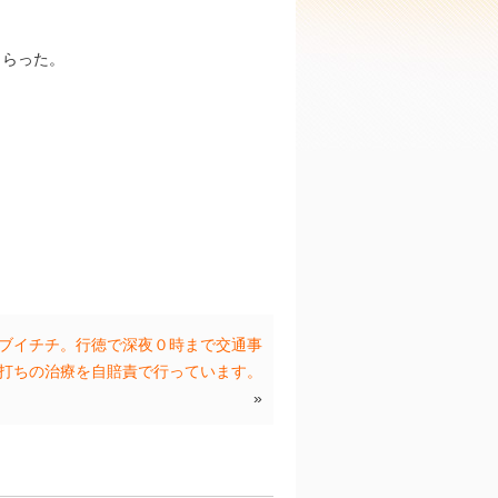
もらった。
ブイチチ。行徳で深夜０時まで交通事
打ちの治療を自賠責で行っています。
»