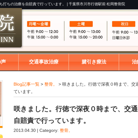
ち打ちの治療を自賠責で行っています。 |
千葉県市川市行徳駅前 松岡整骨院
の声
交通事故治療
腱引き療法
治
Blog記事一覧
>
整骨。
> 咲きました。行徳で深夜０時まで、交
ています。
咲きました。行徳で深夜０時まで、交通
自賠責で行っています。
2013.04.30 | Category:
整骨。