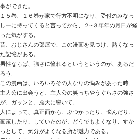
クローズ。行徳で深夜0時まで、交通事故、
っています。
2014.09.01 | Category:
プライベート
,
クローズという漫画を、やっと、整骨
事ができた。
１５巻、１６巻が家で行方不明になり
しーに持ってくると言ってから、２~
った気がする。
昔、おじさんの部屋で、この漫画を見