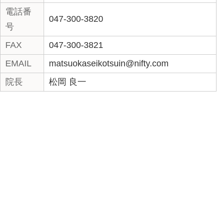
«
夢酔独言。行徳で深夜0
炎と森
時まで、交通事故、むち
徳で深
打ちを自賠責で行ってい
事故、
ます。
で
|
コメントはまだありません