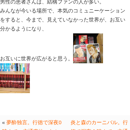
た記憶がある。
男性ならば、強さに憧れるというとい
ろう。
この漫画は、いろいろその人なりの悩
主人公に出会うと、主人公の笑っちや
が、ガッンと、脳天に響いて、
人によって、真正面から、ぶつかった
画策したり、していたのが、どうでも
っとして、気分がよくなる所が魅力で
男性の患者さんは、結構ファンの人が