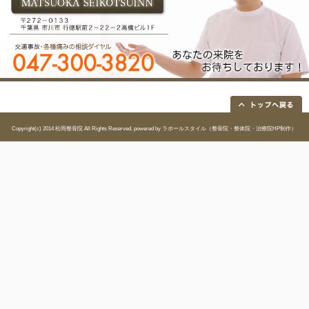
FAX
047-300-3821
EMAIL
matsuokaseikotsuin@nift
院長
松岡 良一