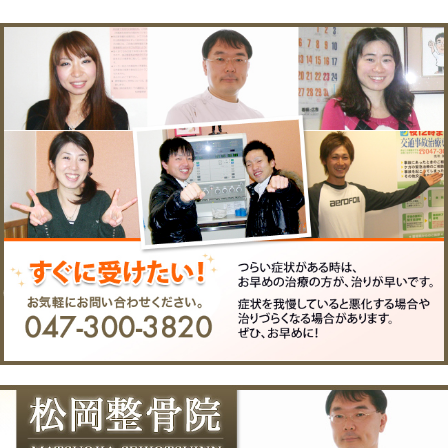
院へのアクセス
〒２７２－０１３３ 千葉
所在地
駅前２－２２－２高橋ビ
電話番
047-300-3820
号