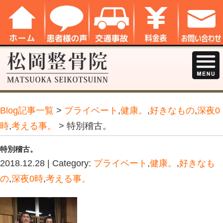
Blog記事一覧
>
プライベート
,
健康。
,
時
,
考える事。
> 特別稽古。
特別稽古。