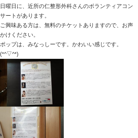
ボランティアコンサート。（行徳で深夜0時
骨院院長のブログ）
2018.11.10 | Category:
仕事。
,
好きな
時
,
遊び。
日曜日に、近所の仁整形外科さんのボ
サートがあります。
ご興味ある方は、無料のチケットあり
かけください。
ポップは、みなっしーです。かわいい