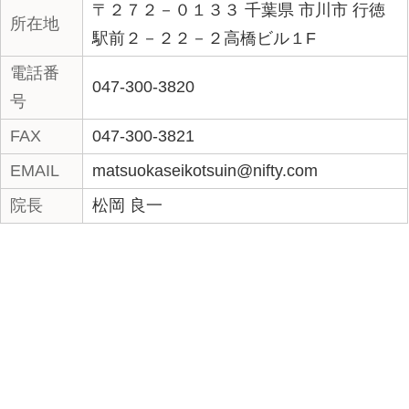
«
ボランティアコンサー
多動力
ト。
時まで