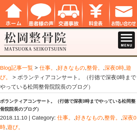
Blog記事一覧
>
仕事。
,
好きなもの
,
整
び。
> ボランティアコンサート。（行
やっている松岡整骨院院長のブログ）