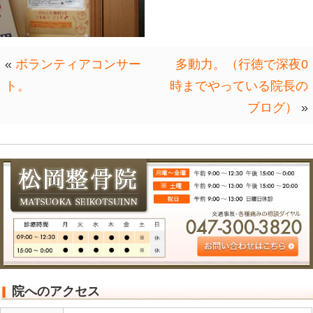
(*^▽^*)