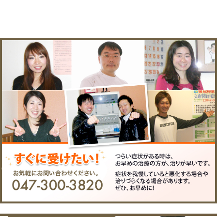
院へのアクセス
〒２７２－０１３３ 千葉
所在地
駅前２－２２－２高橋ビ
電話番
047-300-3820
号
FAX
047-300-3821
EMAIL
matsuokaseikotsuin@nift