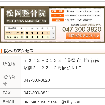
が、ピュアになり、人間も自然の一部
そんな魅力が、山には、ある。
さて、鳳凰三山、どんな山登りになる
«
鳳凰三山。船橋市のと
捻挫修
なりで夜１２時まで交通
りで夜