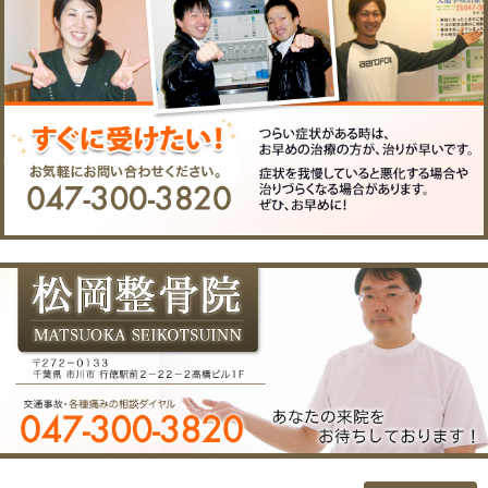
院へのアクセス
〒２７２－０１３３ 千葉
所在地
駅前２－２２－２高橋ビ
電話番
047-300-3820
号
FAX
047-300-3821
EMAIL
matsuokaseikotsuin@nift
院長
松岡 良一