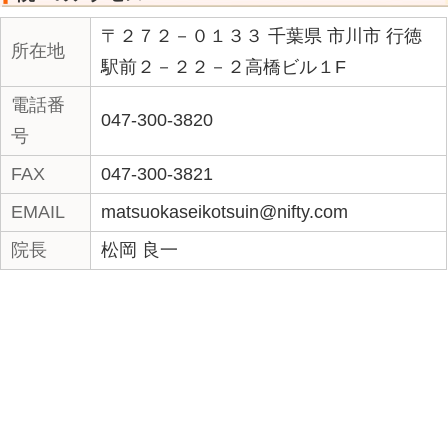
(*^▽^*)
«
森先生。（小沢流武術
のぼり
整体）