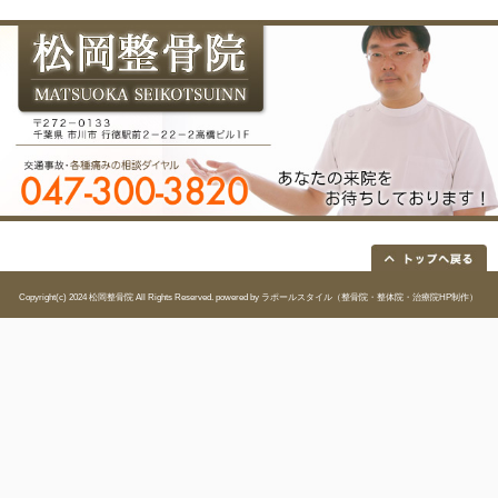
EMAIL
matsuokaseikotsuin@nift
院長
松岡 良一