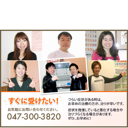
院へのアクセス
〒２７２－０１３３ 千葉
所在地
駅前２－２２－２高橋ビ
電話番
047-300-3820
号
FAX
047-300-3821