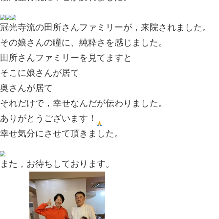
2024.12.03 | Category:
プライベート
,
の
,
整骨。
,
癒し
,
考える事。
昨日
松岡整骨院に幸せが訪れました。
冠光寺流の田所さんファミリーが，来
その娘さんの瞳に、純粋さを感じまし
田所さんファミリーを見てますと
そこに娘さんが居て