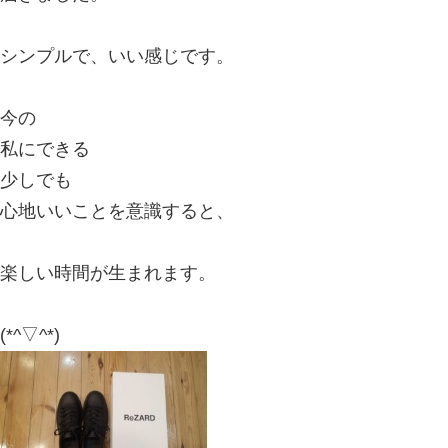
2020.07.28 | Category:
プライベート
,
の
,
整骨。
,
治療
,
深夜0時
,
癒し
,
考える事
今日、ユーチューバーのヒカルさんの
届きました。
シンプルで、いい感じです。
今の
私にできる