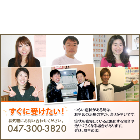
〒２７２－０１３３ 千葉
所在地
駅前２－２２－２高橋ビ
電話番
047-300-3820
号
FAX
047-300-3821
EMAIL
matsuokaseikotsuin@nift
院長
松岡 良一