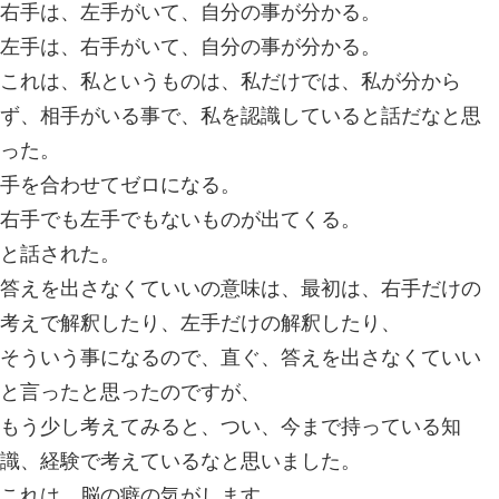
まず、最初に、両手を合わせるという
右手で考えると、右手で感じる左手が
は、昔、人生の師匠から習っているの
た。）
左手で考えると、左手で感じる右手が
両手を合掌する。
答えを出さなくて言いと話してくれた
そうはいっても、これを、少し考えて
右手は、左手がいて、自分の事が分か