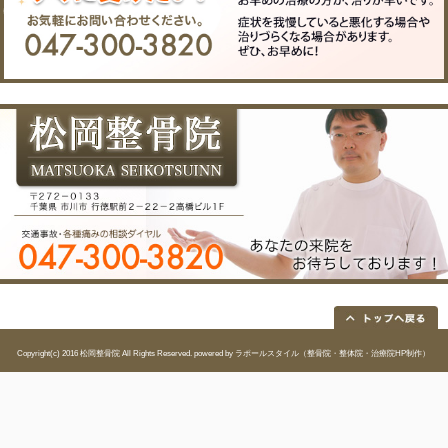
院へのアクセス
〒２７２－０１３３ 千葉
所在地
駅前２－２２－２高橋ビ
電話番
047-300-3820
号