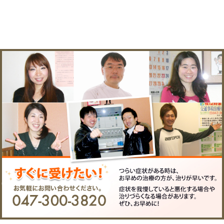
所在地
駅前２－２２－２高橋ビ
電話番
047-300-3820
号
FAX
047-300-3821
EMAIL
matsuokaseikotsuin@nift
院長
松岡 良一